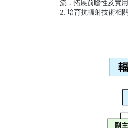
流，拓展前瞻性及實用
2. 培育抗輻射技術