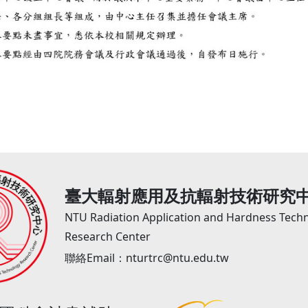
臺大輻射應用及抗輻射技術研究
NTU Radiation Application and Hardness Tech
Research Center
聯絡Email：nturtrc@ntu.edu.tw