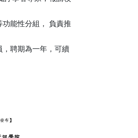
功能性分組， 負責推
員，聘期為一年，可續