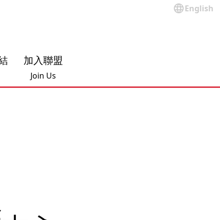
language
English
結
加入聯盟
Join Us